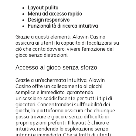
Layout pulito
Menu ad accesso rapido
Design responsivo
Funzionalità di ricerca intuitiva
Grazie a questi elementi, Alawin Casino
assicura ai utenti la capacità di focalizzarsi su
ciò che conta davvero: vivere l’emozione del
gioco senza distrazioni.
Accesso al gioco senza sforzo
Grazie a un’schermata intuitiva, Alawin
Casino offre un collegamento ai giochi
semplice e immediato, garantendo
un’sessione soddisfacente per tutti i tipi di
giocatori. Concentrandosi sull’fruibilità dei
giochi, la piattaforma assicura che chiunque
possa trovare e giocare senza difficoltà ai
propri opzioni preferiti. Il layout è chiaro e
intuitivo, rendendo la esplorazione senza
intoppi e immediata. Che si tratti di utenti