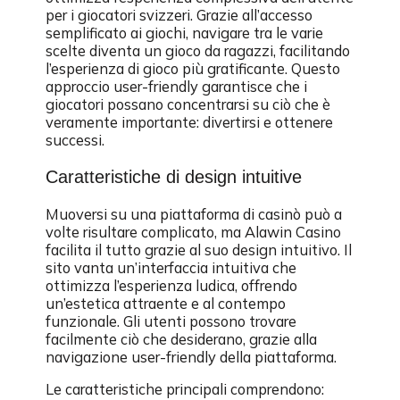
per i giocatori svizzeri. Grazie all’accesso
semplificato ai giochi, navigare tra le varie
scelte diventa un gioco da ragazzi, facilitando
l’esperienza di gioco più gratificante. Questo
approccio user-friendly garantisce che i
giocatori possano concentrarsi su ciò che è
veramente importante: divertirsi e ottenere
successi.
Caratteristiche di design intuitive
Muoversi su una piattaforma di casinò può a
volte risultare complicato, ma Alawin Casino
facilita il tutto grazie al suo design intuitivo. Il
sito vanta un’interfaccia intuitiva che
ottimizza l’esperienza ludica, offrendo
un’estetica attraente e al contempo
funzionale. Gli utenti possono trovare
facilmente ciò che desiderano, grazie alla
navigazione user-friendly della piattaforma.
Le caratteristiche principali comprendono: