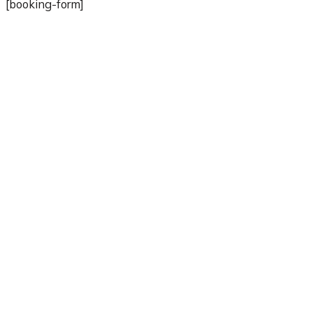
[booking-form]