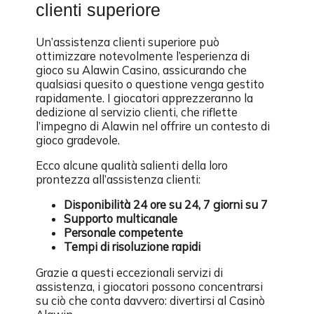
clienti superiore
Un’assistenza clienti superiore può
ottimizzare notevolmente l’esperienza di
gioco su Alawin Casino, assicurando che
qualsiasi quesito o questione venga gestito
rapidamente. I giocatori apprezzeranno la
dedizione al servizio clienti, che riflette
l’impegno di Alawin nel offrire un contesto di
gioco gradevole.
Ecco alcune qualità salienti della loro
prontezza all’assistenza clienti:
Disponibilità 24 ore su 24, 7 giorni su 7
Supporto multicanale
Personale competente
Tempi di risoluzione rapidi
Grazie a questi eccezionali servizi di
assistenza, i giocatori possono concentrarsi
su ciò che conta davvero: divertirsi al Casinò