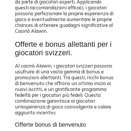
da parte di giocatori esperti. Applicando
questi raccomandazioni efficaci, i giocatori
possono perfezionare la propria esperienza di
gioco e eventualmente aumentare le proprie
chances di ottenere guadagni significative al
Casinò Alawin.
Offerte e bonus allettanti per i
giocatori svizzeri.
Al casinò Alawin, i giocatori svizzeri possono
usufruire di una vasta gamma di bonus e
promozioni allettanti. Tra questi, ricchi bonus
di benvenuto che offrono un ottimo inizio ai
nuovi iscritti, e un gratificante programma
fedeltà per i giocatori più fedeli. Questa
combinazione garantisce ai giocatori
un’esperienza di gioco coinvolgente e valore
aggiunto incentivi.
Offerte bonus di benvenuto