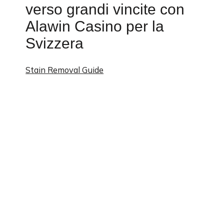
verso grandi vincite con
Alawin Casino per la
Svizzera
Stain Removal Guide