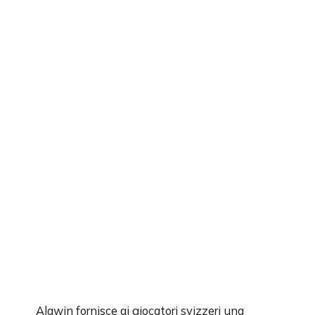
Alawin
fornisce ai giocatori svizzeri una