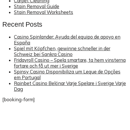
Carpet Cleaning
Stain Removal Guide
Stain Removal Worksheets
Recent Posts
Casino Spinlander: Ayuda del equipo de apoyo en
España
Spiel mit Köpfchen, gewinne schneller in der
Schweiz bei Sankra Casino
Fridayroll Casino – Spela smartare, ta hem vinsterna
fortare och få ut mer i Sverige
Spinsy Casino Disponibiliza um Leque de Opções
em Portugal
Rainbet Casino Belönar Varje Spelare i Sverige Varje
Dag
[booking-form]