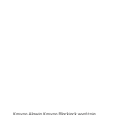
Kasyno
Alawin Kasyno Blackjack
wyróżnia