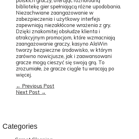
polskich graczy, oferując różnorodną
bibliotekę gier spełniającą różne upodobania.
Niezachwiane zaangażowanie w
zabezpieczenia i użytkowy interfejs
zapewniają niezakłócone wrażenia z gry.
Dzięki znakomitej obsłudze klienta i
atrakcyjnym promocjom, które wzmacniają
zaangażowanie graczy, kasyno AlaWin
tworzy bezpieczne środowisko, w którym
zarówno nowicjusze, jak i zaawansowani
gracze mogą cieszyć się swoją grą. To
zrozumiałe, że gracze ciągle tu wracają po
więcej.
Post
←
Previous Post
Next Post
→
navigation
Categories