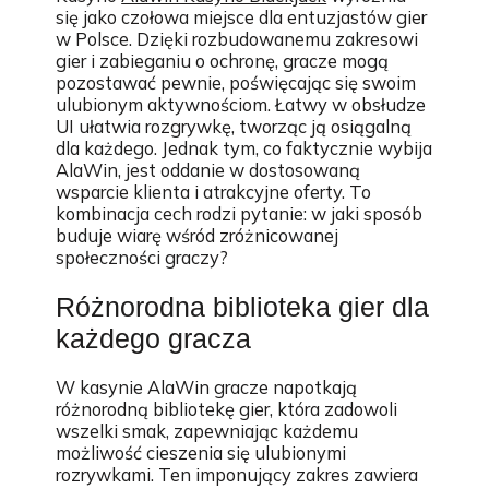
się jako czołowa miejsce dla entuzjastów gier
w Polsce. Dzięki rozbudowanemu zakresowi
gier i zabieganiu o ochronę, gracze mogą
pozostawać pewnie, poświęcając się swoim
ulubionym aktywnościom. Łatwy w obsłudze
UI ułatwia rozgrywkę, tworząc ją osiągalną
dla każdego. Jednak tym, co faktycznie wybija
AlaWin, jest oddanie w dostosowaną
wsparcie klienta i atrakcyjne oferty. To
kombinacja cech rodzi pytanie: w jaki sposób
buduje wiarę wśród zróżnicowanej
społeczności graczy?
Różnorodna biblioteka gier dla
każdego gracza
W kasynie AlaWin gracze napotkają
różnorodną bibliotekę gier, która zadowoli
wszelki smak, zapewniając każdemu
możliwość cieszenia się ulubionymi
rozrywkami. Ten imponujący zakres zawiera