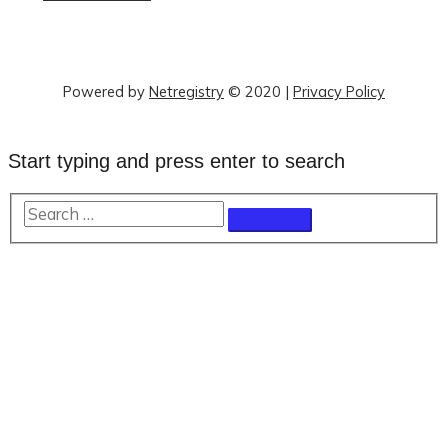
Powered by
Netregistry
© 2020
|
Privacy Policy
Start typing and press enter to search
Search
…
Scroll
to
Top