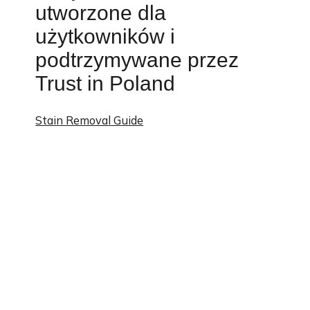
utworzone dla
użytkowników i
podtrzymywane przez
Trust in Poland
Stain Removal Guide