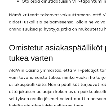
Ota osaa ainutlaatuisiin VIP-tapahtumii
Nämä kriteerit takaavat vakuuttamaan, että V
aidosti uskollisia pelaamiseensa, jolloin he voiv
ominaisuuksia ja hyötyjä, jotka on mukautettu
Omistetut asiakaspäälliköt 
tukea varten
AlaWin Casino ymmärtää, että VIP-pelaajat tar
vain tavanomaista tukea, minkä vuoksi he tarjo
asiakaspäälliköitä. Nämä päälliköt tarjoavat r
että jokaisen pelaajan kokemus on poikkeuksell
selityksen avulla jäsenet voivat nauttia persoon
heidän ainutlaatuisia pelitarpeitaan.