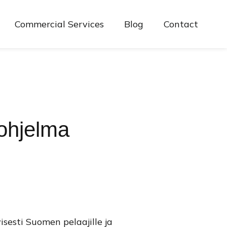
Commercial Services
Blog
Contact
ohjelma
sesti Suomen pelaajille ja