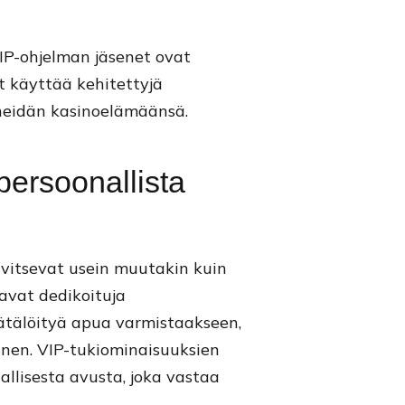
n
IP-ohjelman jäsenet ovat
at käyttää kehitettyjä
 heidän kasinoelämäänsä.
persoonallista
vitsevat usein muutakin kuin
avat dedikoituja
äätälöityä apua varmistaakseen,
inen. VIP-tukiominaisuuksien
allisesta avusta, joka vastaa