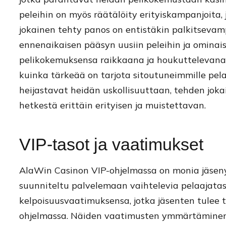
peleihin on myös räätälöity erityiskampanjoita, 
jokainen tehty panos on entistäkin palkitsevamp
ennenaikaisen pääsyn uusiin peleihin ja ominai
pelikokemuksensa raikkaana ja houkuttelevan
kuinka tärkeää on tarjota sitoutuneimmille pela
heijastavat heidän uskollisuuttaan, tehden jokai
hetkestä erittäin erityisen ja muistettavan.
VIP-tasot ja vaatimukset
AlaWin Casinon VIP-ohjelmassa on monia jäsenyy
suunniteltu palvelemaan vaihtelevia pelaajataso
kelpoisuusvaatimuksensa, jotka jäsenten tulee
ohjelmassa. Näiden vaatimusten ymmärtäminen 