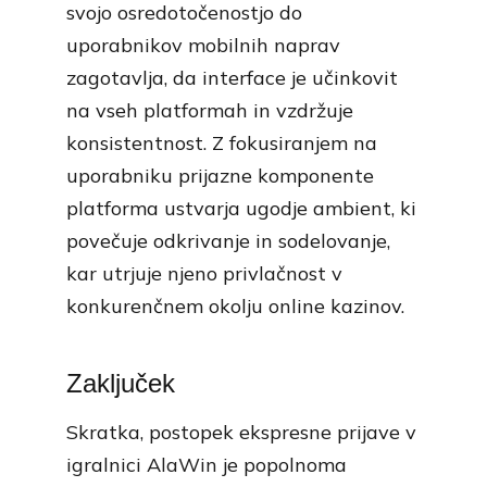
svojo osredotočenostjo do
uporabnikov mobilnih naprav
zagotavlja, da interface je učinkovit
na vseh platformah in vzdržuje
konsistentnost. Z fokusiranjem na
uporabniku prijazne komponente
platforma ustvarja ugodje ambient, ki
povečuje odkrivanje in sodelovanje,
kar utrjuje njeno privlačnost v
konkurenčnem okolju online kazinov.
Zaključek
Skratka, postopek ekspresne prijave v
igralnici
AlaWin
je popolnoma