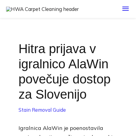
Mai
Me
Hitra prijava v
igralnico AlaWin
povečuje dostop
za Slovenijo
Stain Removal Guide
Igralnica AlaWin je poenostavila