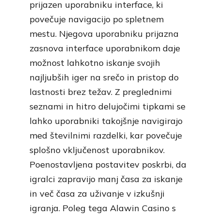
prijazen uporabniku interface, ki
povečuje navigacijo po spletnem
mestu. Njegova uporabniku prijazna
zasnova interface uporabnikom daje
možnost lahkotno iskanje svojih
najljubših iger na srečo in pristop do
lastnosti brez težav. Z preglednimi
seznami in hitro delujočimi tipkami se
lahko uporabniki takojšnje navigirajo
med številnimi razdelki, kar povečuje
splošno vključenost uporabnikov.
Poenostavljena postavitev poskrbi, da
igralci zapravijo manj časa za iskanje
in več časa za uživanje v izkušnji
igranja. Poleg tega Alawin Casino s