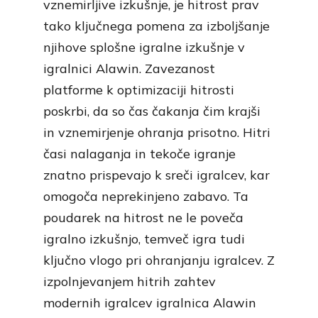
vznemirljive izkušnje, je hitrost prav
tako ključnega pomena za izboljšanje
njihove splošne igralne izkušnje v
igralnici Alawin. Zavezanost
platforme k optimizaciji hitrosti
poskrbi, da so čas čakanja čim krajši
in vznemirjenje ohranja prisotno. Hitri
časi nalaganja in tekoče igranje
znatno prispevajo k sreči igralcev, kar
omogoča neprekinjeno zabavo. Ta
poudarek na hitrost ne le poveča
igralno izkušnjo, temveč igra tudi
ključno vlogo pri ohranjanju igralcev. Z
izpolnjevanjem hitrih zahtev
modernih igralcev igralnica Alawin