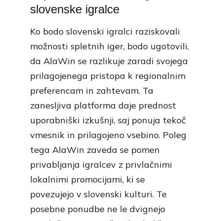
slovenske igralce
Ko bodo slovenski igralci raziskovali
možnosti spletnih iger, bodo ugotovili,
da AlaWin se razlikuje zaradi svojega
prilagojenega pristopa k regionalnim
preferencam in zahtevam. Ta
zanesljiva platforma daje prednost
uporabniški izkušnji, saj ponuja tekoč
vmesnik in prilagojeno vsebino. Poleg
tega AlaWin zaveda se pomen
privabljanja igralcev z privlačnimi
lokalnimi promocijami, ki se
povezujejo v slovenski kulturi. Te
posebne ponudbe ne le dvignejo