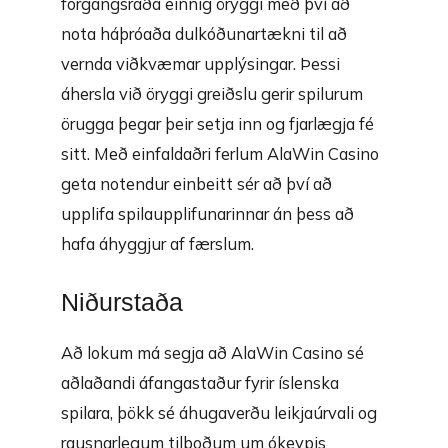
forgangsraða einnig öryggi með því að
nota háþróaða dulkóðunartækni til að
vernda viðkvæmar upplýsingar. Þessi
áhersla við öryggi greiðslu gerir spilurum
örugga þegar þeir setja inn og fjarlægja fé
sitt. Með einfaldaðri ferlum AlaWin Casino
geta notendur einbeitt sér að því að
upplifa spilaupplifunarinnar án þess að
hafa áhyggjur af færslum.
Niðurstaða
Að lokum má segja að AlaWin Casino sé
aðlaðandi áfangastaður fyrir íslenska
spilara, þökk sé áhugaverðu leikjaúrvali og
rausnarlegum tilboðum um ókeypis