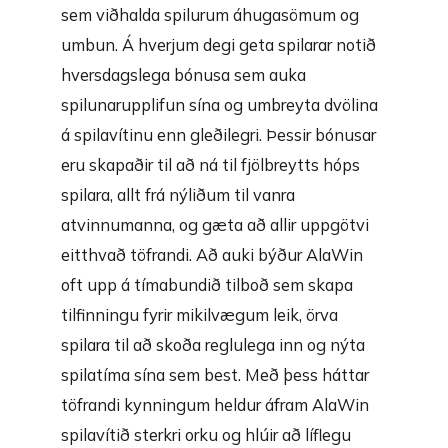
sem viðhalda spilurum áhugasömum og
umbun. Á hverjum degi geta spilarar notið
hversdagslega bónusa sem auka
spilunarupplifun sína og umbreyta dvölina
á spilavítinu enn gleðilegri. Þessir bónusar
eru skapaðir til að ná til fjölbreytts hóps
spilara, allt frá nýliðum til vanra
atvinnumanna, og gæta að allir uppgötvi
eitthvað töfrandi. Að auki býður AlaWin
oft upp á tímabundið tilboð sem skapa
tilfinningu fyrir mikilvægum leik, örva
spilara til að skoða reglulega inn og nýta
spilatíma sína sem best. Með þess háttar
töfrandi kynningum heldur áfram AlaWin
spilavítið sterkri orku og hlúir að líflegu