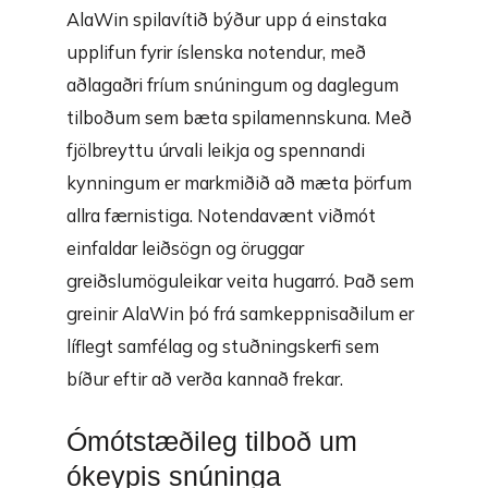
AlaWin spilavítið býður upp á einstaka
upplifun fyrir íslenska notendur, með
aðlagaðri fríum snúningum og daglegum
tilboðum sem bæta spilamennskuna. Með
fjölbreyttu úrvali leikja og spennandi
kynningum er markmiðið að mæta þörfum
allra færnistiga. Notendavænt viðmót
einfaldar leiðsögn og öruggar
greiðslumöguleikar veita hugarró. Það sem
greinir AlaWin þó frá samkeppnisaðilum er
líflegt samfélag og stuðningskerfi sem
bíður eftir að verða kannað frekar.
Ómótstæðileg tilboð um
ókeypis snúninga