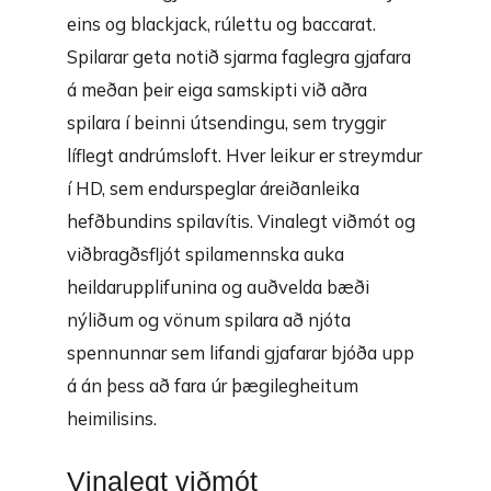
eins og blackjack, rúlettu og baccarat.
Spilarar geta notið sjarma faglegra gjafara
á meðan þeir eiga samskipti við aðra
spilara í beinni útsendingu, sem tryggir
líflegt andrúmsloft. Hver leikur er streymdur
í HD, sem endurspeglar áreiðanleika
hefðbundins spilavítis. Vinalegt viðmót og
viðbragðsfljót spilamennska auka
heildarupplifunina og auðvelda bæði
nýliðum og vönum spilara að njóta
spennunnar sem lifandi gjafarar bjóða upp
á án þess að fara úr þægilegheitum
heimilisins.
Vinalegt viðmót