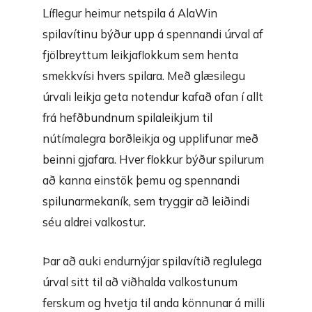
Líflegur heimur netspila á AlaWin
spilavítinu býður upp á spennandi úrval af
fjölbreyttum leikjaflokkum sem henta
smekkvísi hvers spilara. Með glæsilegu
úrvali leikja geta notendur kafað ofan í allt
frá hefðbundnum spilaleikjum til
nútímalegra borðleikja og upplifunar með
beinni gjafara. Hver flokkur býður spilurum
að kanna einstök þemu og spennandi
spilunarmekaník, sem tryggir að leiðindi
séu aldrei valkostur.
Þar að auki endurnýjar spilavítið reglulega
úrval sitt til að viðhalda valkostunum
ferskum og hvetja til anda könnunar á milli