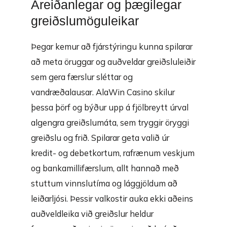
Áreiðanlegar og þægilegar
greiðslumöguleikar
Þegar kemur að fjárstýringu kunna spilarar
að meta öruggar og auðveldar greiðsluleiðir
sem gera færslur sléttar og
vandræðalausar. AlaWin Casino skilur
þessa þörf og býður upp á fjölbreytt úrval
algengra greiðslumáta, sem tryggir öryggi
greiðslu og frið. Spilarar geta valið úr
kredit- og debetkortum, rafrænum veskjum
og bankamillifærslum, allt hannað með
stuttum vinnslutíma og lággjöldum að
leiðarljósi. Þessir valkostir auka ekki aðeins
auðveldleika við greiðslur heldur