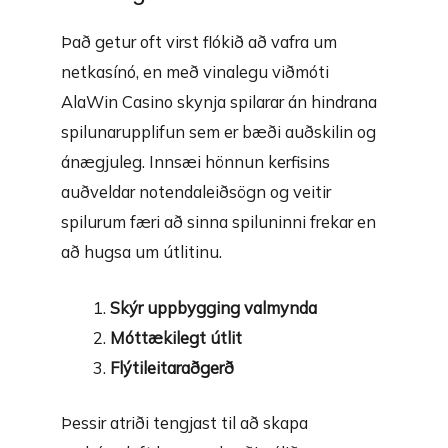
Það getur oft virst flókið að vafra um
netkasínó, en með vinalegu viðmóti
AlaWin Casino skynja spilarar án hindrana
spilunarupplifun sem er bæði auðskilin og
ánægjuleg. Innsæi hönnun kerfisins
auðveldar notendaleiðsögn og veitir
spilurum færi að sinna spiluninni frekar en
að hugsa um útlitinu.
Skýr uppbygging valmynda
Móttækilegt útlit
Flýtileitaraðgerð
Þessir atriði tengjast til að skapa