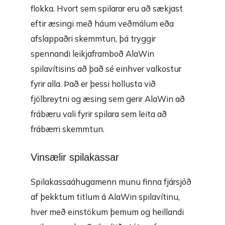
flokka. Hvort sem spilarar eru að sækjast
eftir æsingi með háum veðmálum eða
afslappaðri skemmtun, þá tryggir
spennandi leikjaframboð AlaWin
spilavítisins að það sé einhver valkostur
fyrir alla. Það er þessi hollusta við
fjölbreytni og æsing sem gerir AlaWin að
frábæru vali fyrir spilara sem leita að
frábærri skemmtun.
Vinsælir spilakassar
Spilakassaáhugamenn munu finna fjársjóð
af þekktum titlum á AlaWin spilavítinu,
hver með einstökum þemum og heillandi