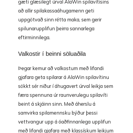
gæti glæsilegt úrval AlaWin spilavítisins
að allir spilakassaáhugamenn geti
uppgötvað sinn rétta maka, sem gerir
spilunarupplifun þeirra sannarlega
eftirminnilega.
Valkostir í beinni söluaðila
Þegar kemur að valkostum með lifandi
gjafara geta spilarar á AlaWin spilavítinu
sökkt sér niður í áhugavert úrval leikja sem
færa spennuna úr raunverulegu spilavíti
beint á skjáinn sinn. Með áherslu á
samvirka spilamennsku býður þessi
vettvangur upp á óaðfinnanlega upplifun
með lifandi gjafara með klassískum leikjum