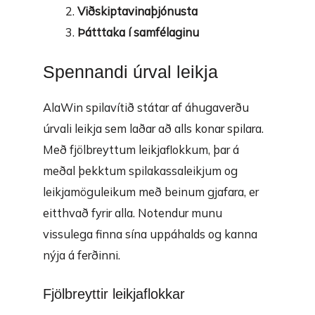
Viðskiptavinaþjónusta
Þátttaka í samfélaginu
Spennandi úrval leikja
AlaWin spilavítið státar af áhugaverðu
úrvali leikja sem laðar að alls konar spilara.
Með fjölbreyttum leikjaflokkum, þar á
meðal þekktum spilakassaleikjum og
leikjamöguleikum með beinum gjafara, er
eitthvað fyrir alla. Notendur munu
vissulega finna sína uppáhalds og kanna
nýja á ferðinni.
Fjölbreyttir leikjaflokkar