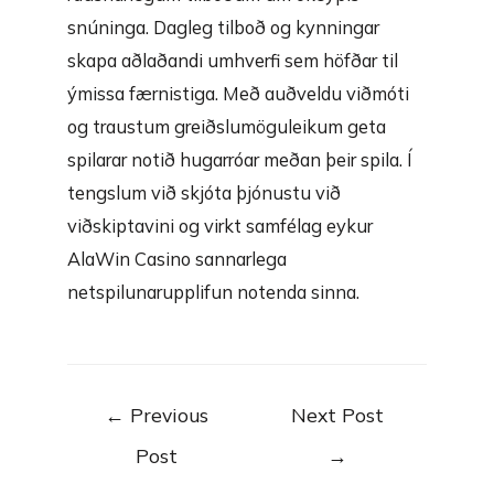
snúninga. Dagleg tilboð og kynningar
skapa aðlaðandi umhverfi sem höfðar til
ýmissa færnistiga. Með auðveldu viðmóti
og traustum greiðslumöguleikum geta
spilarar notið hugarróar meðan þeir spila. Í
tengslum við skjóta þjónustu við
viðskiptavini og virkt samfélag eykur
AlaWin Casino sannarlega
netspilunarupplifun notenda sinna.
Post
←
Previous
Next Post
navigation
Post
→