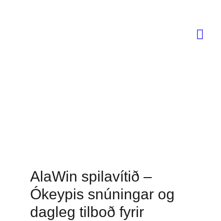
Mai
Me
AlaWin spilavítið –
Ókeypis snúningar og
dagleg tilboð fyrir