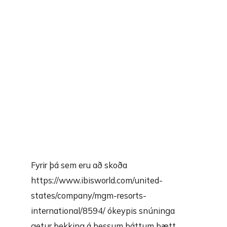
Fyrir þá sem eru að skoða
https://www.ibisworld.com/united-
states/company/mgm-resorts-
international/8594/
ókeypis snúninga
getur þekking á þessum þáttum bætt