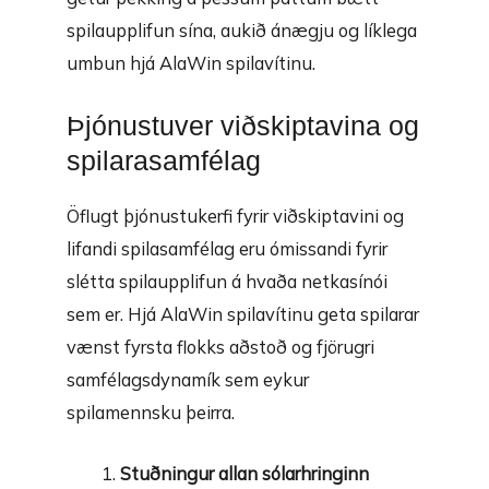
spilaupplifun sína, aukið ánægju og líklega
umbun hjá AlaWin spilavítinu.
Þjónustuver viðskiptavina og
spilarasamfélag
Öflugt þjónustukerfi fyrir viðskiptavini og
lifandi spilasamfélag eru ómissandi fyrir
slétta spilaupplifun á hvaða netkasínói
sem er. Hjá AlaWin spilavítinu geta spilarar
vænst fyrsta flokks aðstoð og fjörugri
samfélagsdynamík sem eykur
spilamennsku þeirra.
Stuðningur allan sólarhringinn