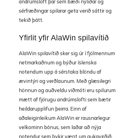
andrúmsloft þar sem bæði nýliðar og
sérfræðingar spilarar geta verið sáttir og
tekið þátt.
Yfirlit yfir AlaWin spilavítið
AlaWin spilavítið sker sig úr í fjölmennum
netmarkaðnum og býður íslenska
notendum upp á sérstaka blöndu af
ævintýri og verðlaunum. Með glæsilegri
hönnun og auðveldu viðmóti eru spilurum
mætt af fjörugu andrúmslofti sem bætir
heildarupplifun þeirra. Einn af
aðaleiginleikum AlaWin er rausnarlegur
velkominn bónus, sem laðar að nýja
notendur sem þykir vænt um aukavirðið.