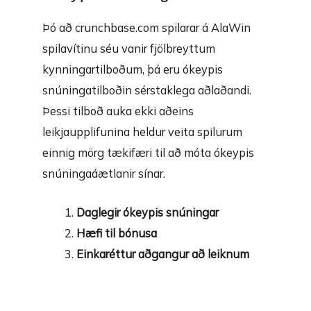
Þó að
crunchbase.com
spilarar á AlaWin
spilavítinu séu vanir fjölbreyttum
kynningartilboðum, þá eru ókeypis
snúningatilboðin sérstaklega aðlaðandi.
Þessi tilboð auka ekki aðeins
leikjaupplifunina heldur veita spilurum
einnig mörg tækifæri til að móta ókeypis
snúningaáætlanir sínar.
Daglegir ókeypis snúningar
Hæfi til bónusa
Einkaréttur aðgangur að leiknum