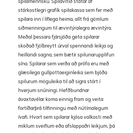
spilamennsku. Spilavítið státar af
stórkostlegri grafík spilakassa sem fer með
spilara inn í líflega heima, allt frá gömlum
siðmenningum til ævintýralegra ævintýra.
Meðal þessara fjársjóða geta spilarar
skoðað fjölbreytt úrval spennandi leikja og
heillandi sagna, sem bætir spilunarupplifun
sína. Spilarar sem verða að prófa eru með
glæsilega gullpottaeiginleika sem bjóða
spilurum möguleika til að sigra stórt í
hverjum snúningi. Hefðbundnar
ávaxtavélar koma einnig fram og veita
fortíðarþrá tilfinningu með nútímalegum
ívafi. Hvort sem spilarar kjósa valkosti með
miklum sveiflum eða afslappaðri leikjum, þá