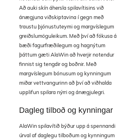
Að auki skín áhersla spilavítisins við
ánægjuna viðskiptavina í gegn með
traustu þjónustuteymi og margvíslegum
greiðslumöguleikum. Með því að fókusa á
bæði fagurfræðilegum og hagnýtum
þáttum gæti AlaWin að hverjir notendur
finnist sig tengdir og boðnir. Með
margvíslegum bónusum og kynningum
miðar vettvangurinn að því að viðhalda
upplifun spilara nýrri og ánægjulegri.
Dagleg tilboð og kynningar
AlaWin
spilavítið býður upp á spennandi
úrval af daglegu tilboðum og kynningum