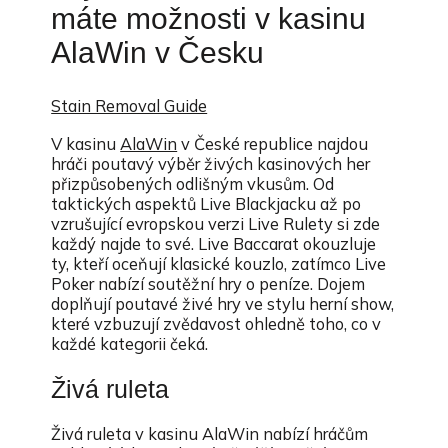
máte možnosti v kasinu
AlaWin v Česku
Stain Removal Guide
V kasinu
AlaWin
v České republice najdou
hráči poutavý výběr živých kasinových her
přizpůsobených odlišným vkusům. Od
taktických aspektů Live Blackjacku až po
vzrušující evropskou verzi Live Rulety si zde
každý najde to své. Live Baccarat okouzluje
ty, kteří oceňují klasické kouzlo, zatímco Live
Poker nabízí soutěžní hry o peníze. Dojem
doplňují poutavé živé hry ve stylu herní show,
které vzbuzují zvědavost ohledně toho, co v
každé kategorii čeká.
Živá ruleta
Živá ruleta v kasinu AlaWin nabízí hráčům