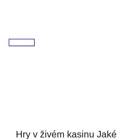
Skip
to
content
Main
Menu
Hry v živém kasinu Jaké