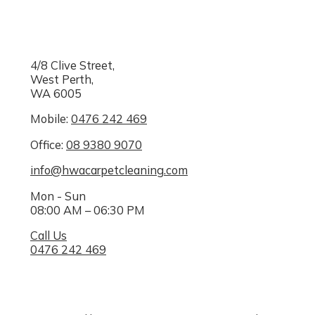
4/8 Clive Street,
West Perth,
WA 6005
Mobile:
0476 242 469
Office:
08 9380 9070
info@hwacarpetcleaning.com
Mon - Sun
08:00 AM – 06:30 PM
Call Us
0476 242 469