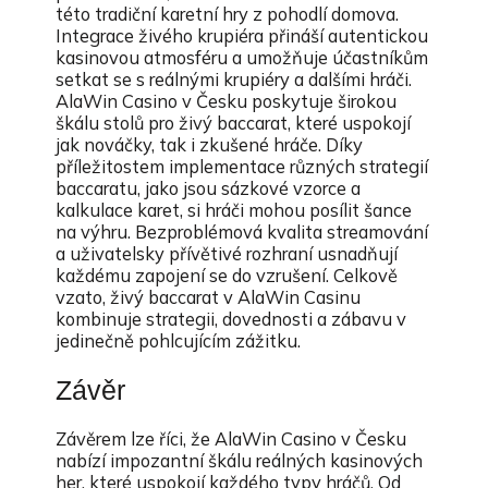
této tradiční karetní hry z pohodlí domova.
Integrace živého krupiéra přináší autentickou
kasinovou atmosféru a umožňuje účastníkům
setkat se s reálnými krupiéry a dalšími hráči.
AlaWin Casino v Česku poskytuje širokou
škálu stolů pro živý baccarat, které uspokojí
jak nováčky, tak i zkušené hráče. Díky
příležitostem implementace různých strategií
baccaratu, jako jsou sázkové vzorce a
kalkulace karet, si hráči mohou posílit šance
na výhru. Bezproblémová kvalita streamování
a uživatelsky přívětivé rozhraní usnadňují
každému zapojení se do vzrušení. Celkově
vzato, živý baccarat v AlaWin Casinu
kombinuje strategii, dovednosti a zábavu v
jedinečně pohlcujícím zážitku.
Závěr
Závěrem lze říci, že AlaWin Casino v Česku
nabízí impozantní škálu reálných kasinových
her, které uspokojí každého typy hráčů. Od